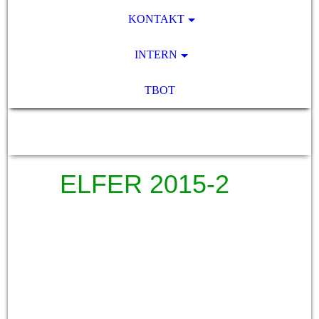
KONTAKT
INTERN
TBOT
SV Pocking 1892 e.V.
ELFER 2015-2
Seite 1 Titel
Seite 2 Ringler Cup
Seite 3 A-Jugend
Seite 5 B-Jugend